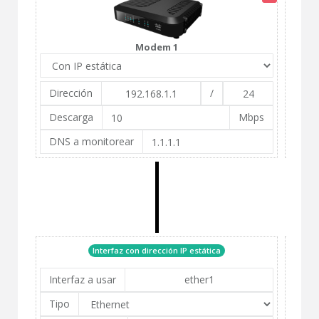
Modem 1
Dirección
/
Dire
Descarga
Mbps
Des
DNS a monitorear
DNS
Interfaz con dirección IP estática
Interfaz a usar
Inte
Tipo
Tipo