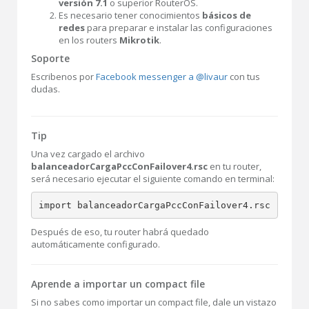
versión 7.1
o superior RouterOS.
Es necesario tener conocimientos
básicos de
redes
para preparar e instalar las configuraciones
en los routers
Mikrotik
.
Soporte
Escribenos por
Facebook messenger a @livaur
con tus
dudas.
Tip
Una vez cargado el archivo
balanceadorCargaPccConFailover4.rsc
en tu router,
será necesario ejecutar el siguiente comando en terminal:
import balanceadorCargaPccConFailover4.rsc
Después de eso, tu router habrá quedado
automáticamente configurado.
Aprende a importar un compact file
Si no sabes como importar un compact file, dale un vistazo